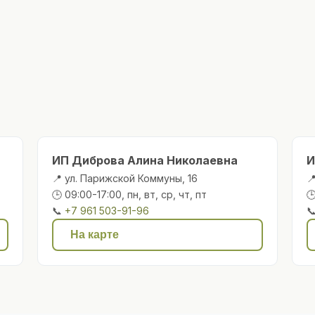
ИП Диброва Алина Николаевна
И
📍 ул. Парижской Коммуны, 16

🕒 09:00-17:00, пн, вт, ср, чт, пт

📞
+7 961 503-91-96

На карте