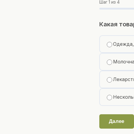
Шаг
1
из 4
Какая това
Одежда,
Молочна
Лекарст
Несколь
Далее