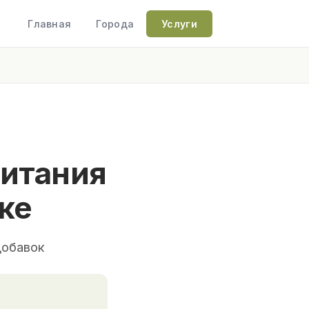
Главная
Города
Услуги
питания
ке
добавок