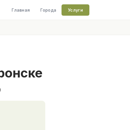
Главная
Города
Услуги
ронске
и