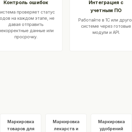
Контроль ошибок
Интеграция с
учетным ПО
истема проверяет статус
одов на каждом этапе, не
Работайте в 1С или друго
давая отправить
системе через готовые
некорректные данные или
модули и API.
просрочку.
Маркировка
Маркировка
Маркировка
товаров для
лекарств и
удобрений