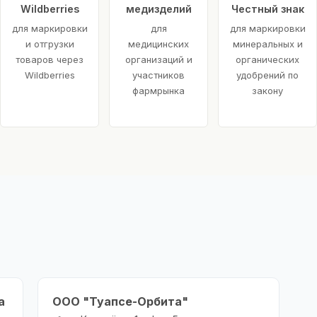
Wildberries
медизделий
Честный знак
для маркировки
для
для маркировки
и отгрузки
медицинских
минеральных и
товаров через
организаций и
органических
Wildberries
участников
удобрений по
фармрынка
закону
а
ООО "Туапсе-Орбита"