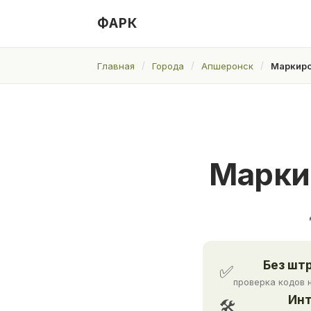
ФАРК
Главная
Города
Апшеронск
Маркиро
Марки
Без шт
✅
проверка кодов 
Инт
🛠