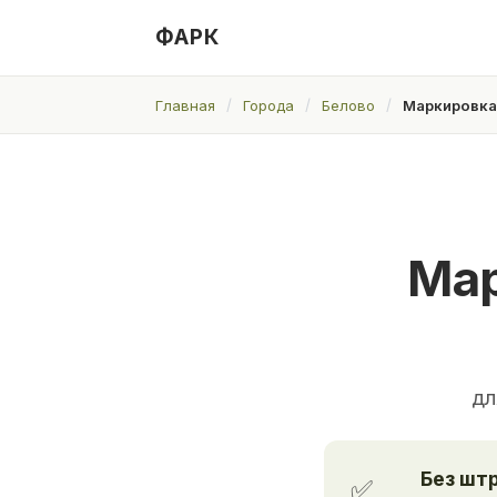
ФАРК
Главная
Города
Белово
Маркировка
Мар
дл
Без шт
✅