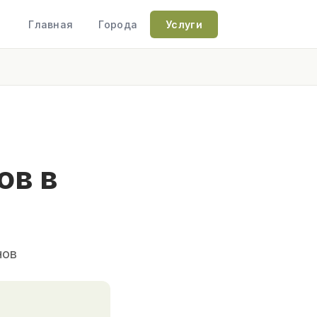
Главная
Города
Услуги
ов в
нов