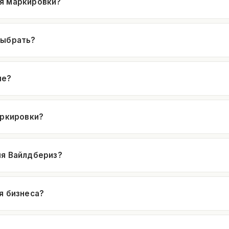
я маркировки?
выбрать?
ые?
аркировки?
ля Вайлдбериз?
я бизнеса?