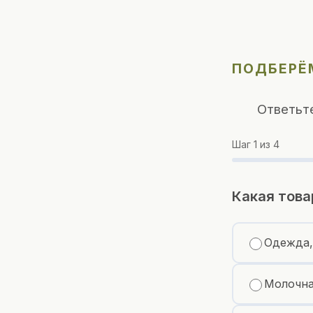
ПОДБЕРЁМ
Ответьт
Шаг
1
из 4
Какая това
Одежда,
Молочна