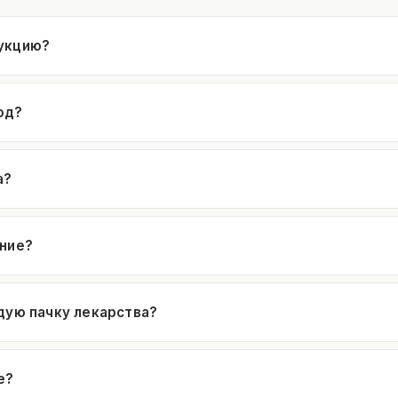
укцию?
од?
а?
ение?
дую пачку лекарства?
е?