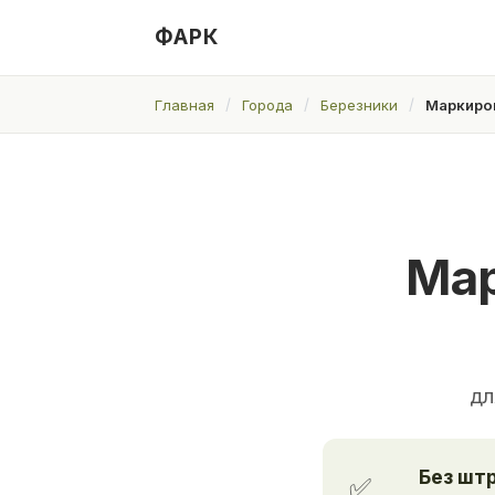
ФАРК
Главная
Города
Березники
Маркиров
Мар
дл
Без шт
✅