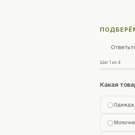
ПОДБЕРЁМ
Ответьт
Шаг
1
из 4
Какая това
Одежда,
Молочна