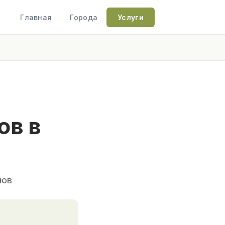
Главная
Города
Услуги
ов в
нов