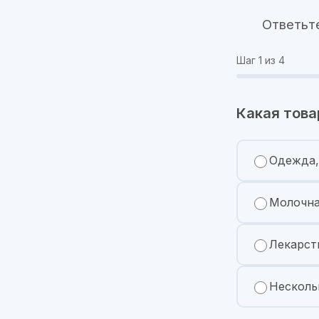
Ответьт
Шаг
1
из 4
Какая това
Одежда,
Молочна
Лекарст
Несколь