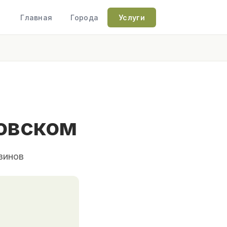
Главная
Города
Услуги
овском
зинов