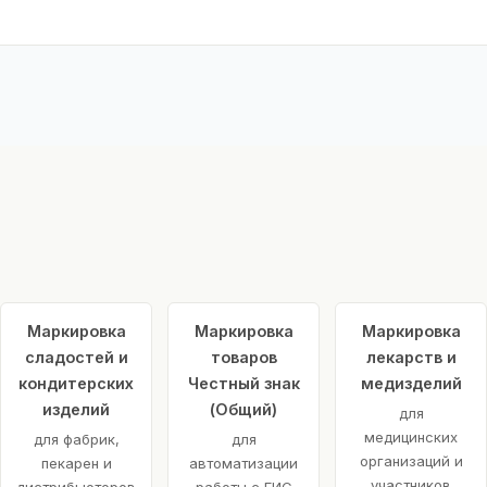
Маркировка
Маркировка
Маркировка
сладостей и
товаров
лекарств и
кондитерских
Честный знак
медизделий
изделий
(Общий)
для
медицинских
для фабрик,
для
организаций и
пекарен и
автоматизации
участников