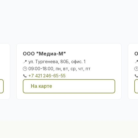
ООО "Медиа-М"
О
📍 ул. Тургенева, 80Б, офис. 1

🕒 09:00-18:00, пн, вт, ср, чт, пт

📞
+7 421 246-65-55

На карте