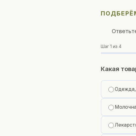
ПОДБЕРЁМ
Ответьт
Шаг
1
из 4
Какая това
Одежда,
Молочна
Лекарст