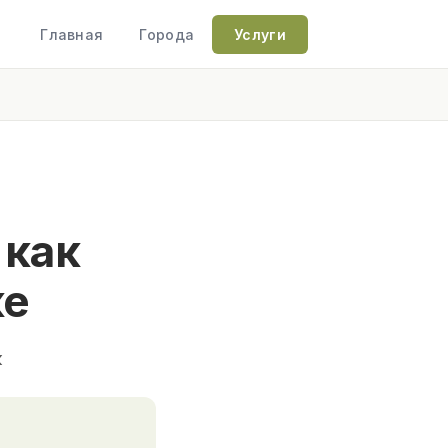
Главная
Города
Услуги
 как
ке
к