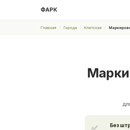
ФАРК
Главная
Города
Клетская
Маркировк
Марки
дл
Без шт
✅