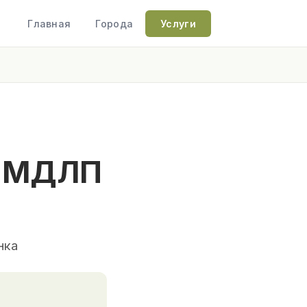
Главная
Города
Услуги
С МДЛП
нка