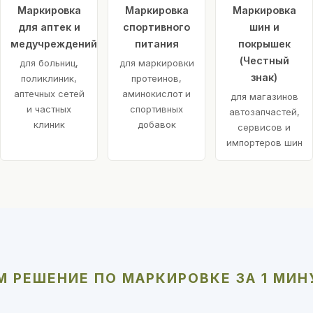
Маркировка
Маркировка
Маркировка
для аптек и
спортивного
шин и
медучреждений
питания
покрышек
(Честный
для больниц,
для маркировки
знак)
поликлиник,
протеинов,
аптечных сетей
аминокислот и
для магазинов
и частных
спортивных
автозапчастей,
клиник
добавок
сервисов и
импортеров шин
 РЕШЕНИЕ ПО МАРКИРОВКЕ ЗА 1 МИН