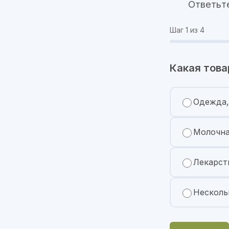
Ответьт
Шаг
1
из 4
Какая това
Одежда,
Молочна
Лекарст
Несколь