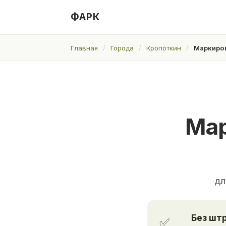
ФАРК
Главная
Города
Кропоткин
Маркиров
Мар
дл
Без шт
✅