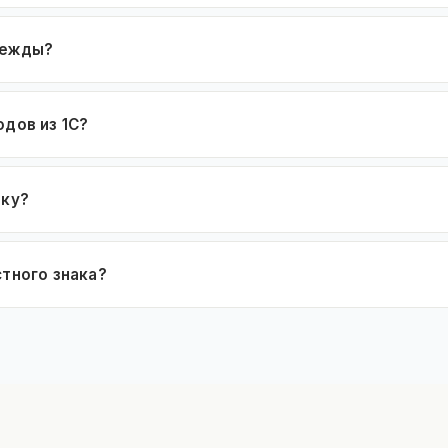
дежды?
дов из 1С?
нку?
стного знака?