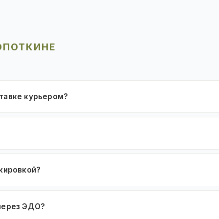
ОПОТКИНЕ
ставке курьером?
ркировкой?
 через ЭДО?