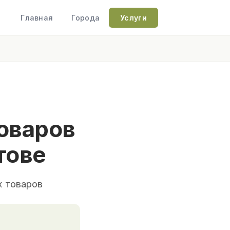
Главная
Города
Услуги
оваров
тове
х товаров