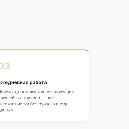
03
Ежедневная работа
Приёмка, продажа и инвентаризация
бакалейных товаров — всё
автоматически без ручного ввода
данных.