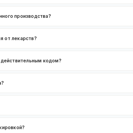
нного производства?
я от лекарств?
недействительным кодом?
а?
ркировкой?