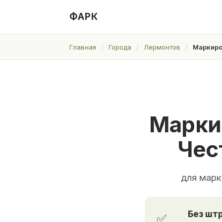
ФАРК
Главная
Города
Лермонтов
Маркиро
Марки
Чес
для марк
Без шт
✅