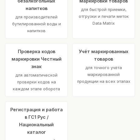
безалкогольных
маркировки товаров
напитков
для быстрой приемки,
отгрузки и печати меток
для производителей
Data Matrix
бутилированной воды и
напитков
Проверка кодов
Учёт маркированных
маркировки Честный
товаров
знак
для точного учёта
маркированной
для автоматической
продукции на всех этапах
проверки кодов на
каждом этапе оборота
Регистрация и работа
в ГС1 Рус /
Национальный
каталог