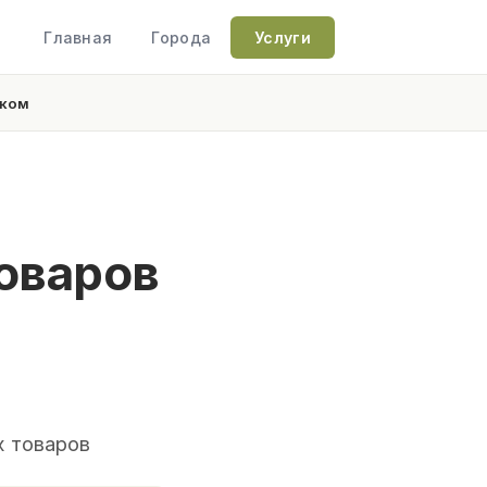
Главная
Города
Услуги
ском
оваров
х товаров