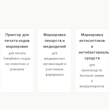
Принтер для
Маркировка
Маркировка
печати кодов
лекарств и
антисептиков
маркировки
медизделий
и
антибактериал
для печати
для
средств
DataMatrix кодов
медицинских
на этикетках и
организаций и
для
упаковке
участников
производств
фармрынка
бытовой химии
и
медпрепаратов