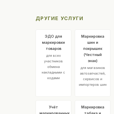
ДРУГИЕ УСЛУГИ
ЭДО для
Маркировка
маркировки
шин и
товаров
покрышек
(Честный
для всех
знак)
участников
обмена
для магазинов
накладными с
автозапчастей,
кодами
сервисов и
импортеров шин
Учёт
Маркировка
маркированных
табака и