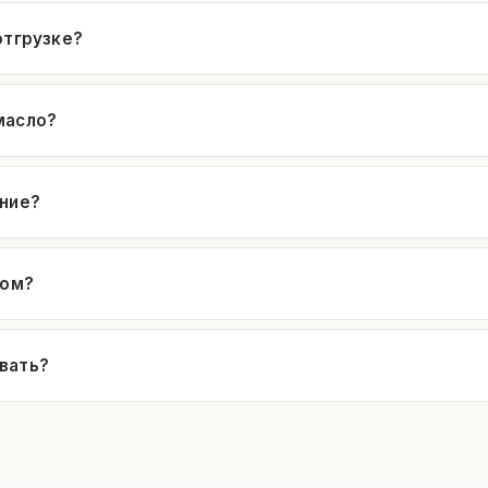
отгрузке?
масло?
ение?
ком?
вать?