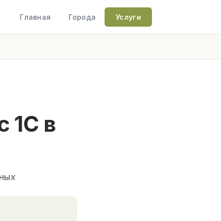
Главная
Города
Услуги
 1С в
нных