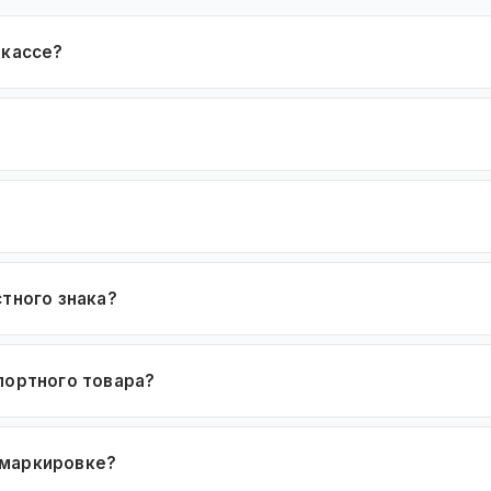
 кассе?
стного знака?
портного товара?
 маркировке?