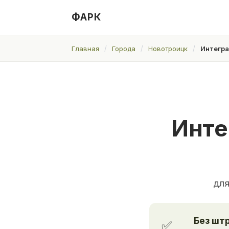
ФАРК
Главная
Города
Новотроицк
Интегра
Инте
для
Без шт
✅