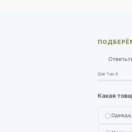
ПОДБЕРЁМ
Ответьт
Шаг
1
из 4
Какая това
Одежда,