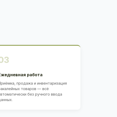
03
Ежедневная работа
Приёмка, продажа и инвентаризация
бакалейных товаров — всё
автоматически без ручного ввода
данных.