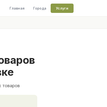
Главная
Города
Услуги
оваров
вке
х товаров