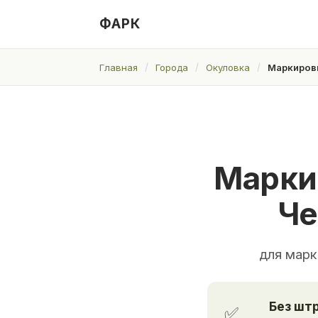
ФАРК
Главная
Города
Окуловка
Маркировк
Марки
Че
для марк
Без шт
✅