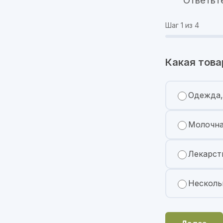
Ответьт
Шаг
1
из 4
Какая това
Одежда,
Молочна
Лекарст
Несколь