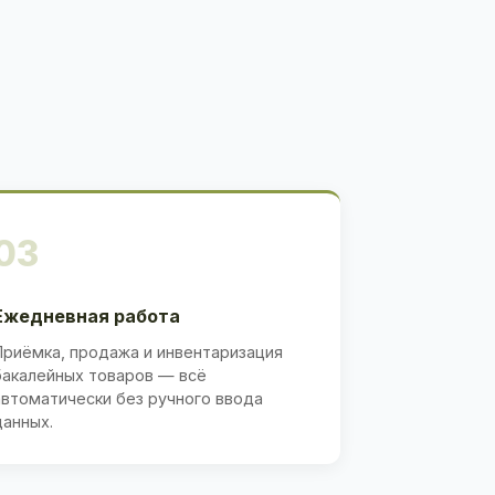
03
Ежедневная работа
Приёмка, продажа и инвентаризация
бакалейных товаров — всё
автоматически без ручного ввода
данных.