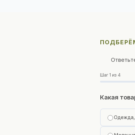
ПОДБЕРЁМ
Ответьт
Шаг
1
из 4
Какая това
Одежда,