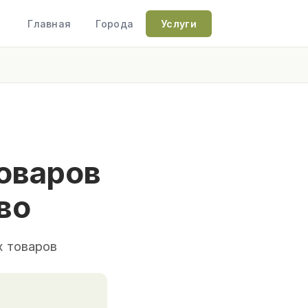
Главная
Города
Услуги
оваров
во
х товаров