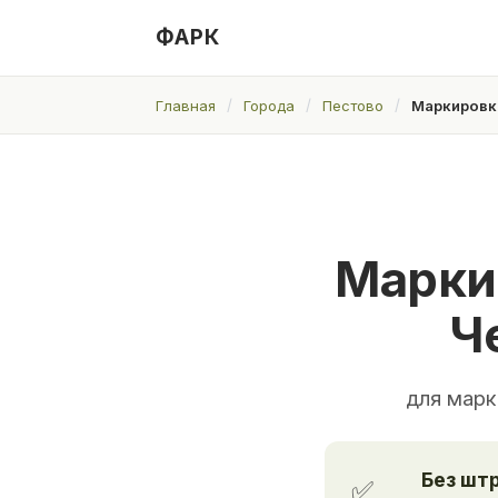
ФАРК
Главная
Города
Пестово
Маркировка
Марки
Ч
для марк
Без шт
✅