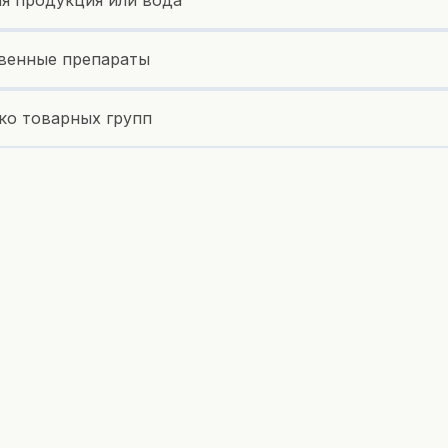
я продукция или вода
венные препараты
ко товарных групп