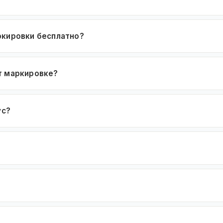
ркировки бесплатно?
т маркировке?
ус?