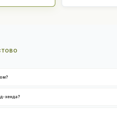
СТОВО
ком?
нд-хенда?