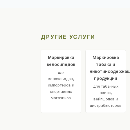
ДРУГИЕ УСЛУГИ
Маркировка
Маркировка
велосипедов
табака и
никотинсодержа
для
продукции
велозаводов,
импортеров и
для табачных
спортивных
лавок,
магазинов
вейпшопов и
дистрибьюторов