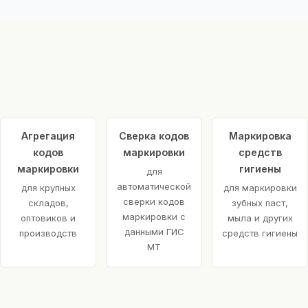
Агрегация
Сверка кодов
Маркировка
кодов
маркировки
средств
щей
маркировки
гигиены
для
автоматической
для крупных
для маркировки
сверки кодов
складов,
зубных паст,
маркировки с
оптовиков и
мыла и других
данными ГИС
производств
средств гигиены
МТ