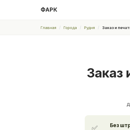
ФАРК
Главная
Города
Рудня
Заказ и печа
Заказ 
д
Без шт
✅