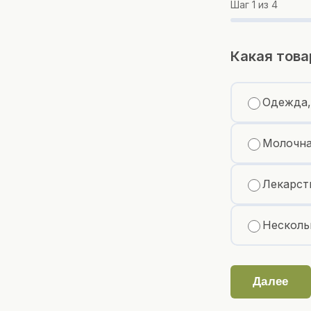
Шаг
1
из 4
Какая това
Одежда,
Молочна
Лекарст
Несколь
Далее