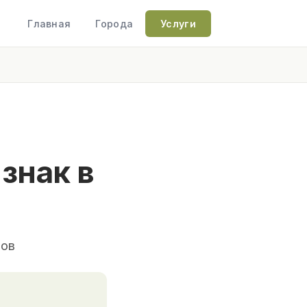
Главная
Города
Услуги
знак в
ров