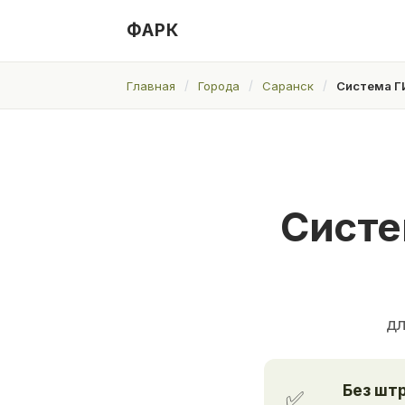
ФАРК
Главная
Города
Саранск
Система Г
Систе
дл
Без шт
✅