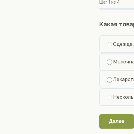
Шаг
1
из 4
Какая това
Одежда,
Молочна
Лекарст
Несколь
Далее