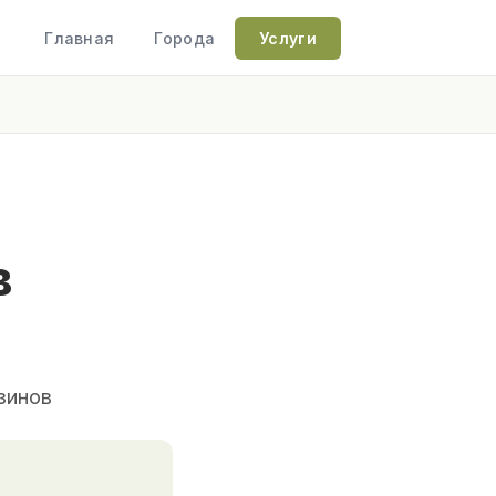
Главная
Города
Услуги
в
зинов