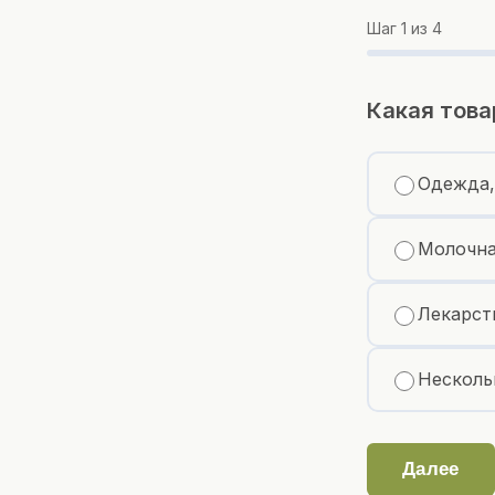
Шаг
1
из 4
Какая това
Одежда,
Молочна
Лекарст
Несколь
Далее