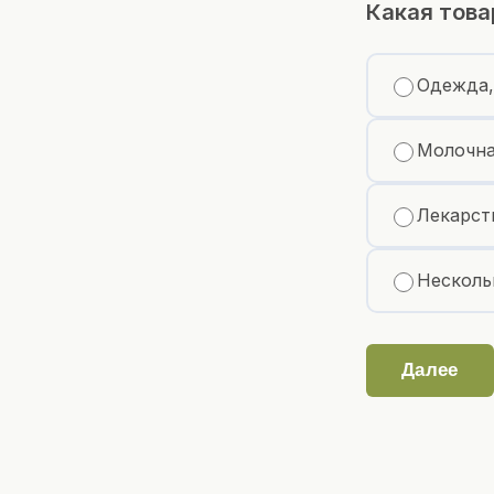
Какая това
Одежда,
Молочна
Лекарст
Несколь
Далее