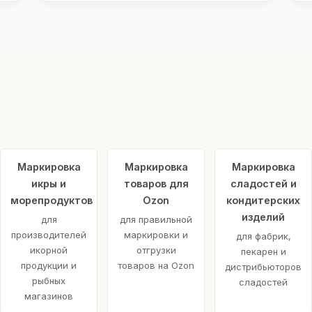
Маркировка
Маркировка
Маркировка
икры и
товаров для
сладостей и
морепродуктов
Ozon
кондитерских
изделий
для
для правильной
производителей
маркировки и
для фабрик,
икорной
отгрузки
пекарен и
продукции и
товаров на Ozon
дистрибьюторов
рыбных
сладостей
магазинов