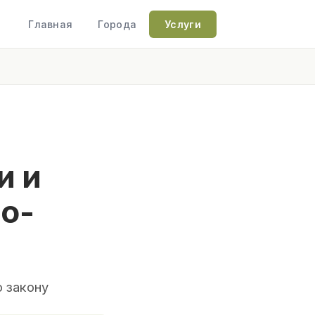
Главная
Города
Услуги
и и
о-
 закону