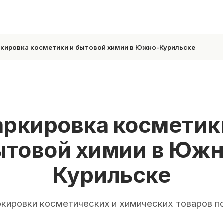
кировка косметики и бытовой химии в Южно-Курильске
ркировка косметик
ытовой химии в Южн
Курильске
ркировки косметических и химических товаров по