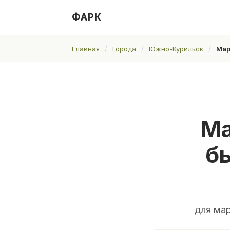
ФАРК
Главная
Города
Южно-Курильск
Мар
Ма
б
для ма