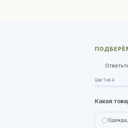
ПОДБЕРЁМ
Ответьт
Шаг
1
из 4
Какая това
Одежда,