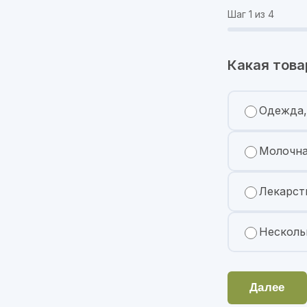
Шаг
1
из 4
Какая това
Одежда,
Молочна
Лекарст
Несколь
Далее