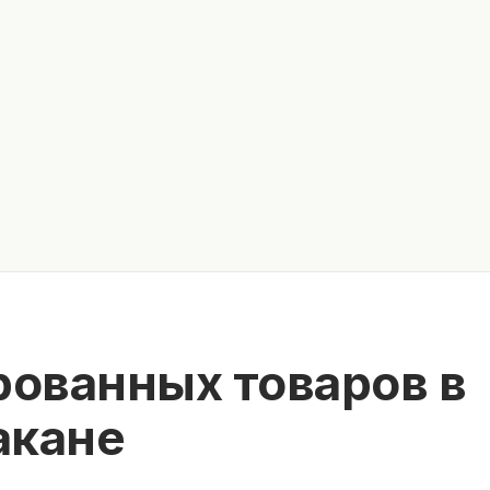
рованных товаров в
акане