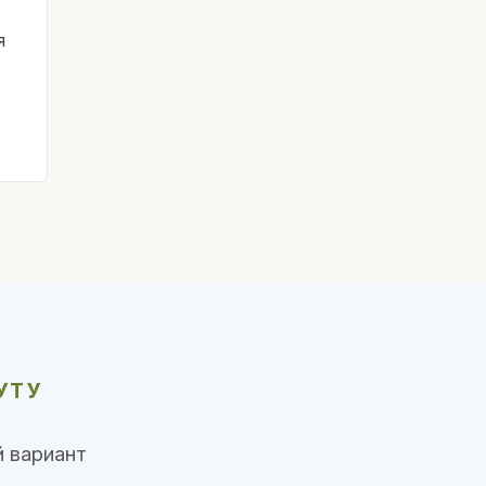
я
УТУ
 вариант