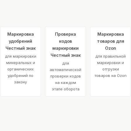
Маркировка
Проверка
Маркировка
удобрений
кодов
товаров для
Честный знак
маркировки
Ozon
Честный знак
для маркировки
для правильной
минеральных и
маркировки и
для
органических
отгрузки
автоматической
удобрений по
товаров на Ozon
проверки кодов
закону
на каждом
этапе оборота