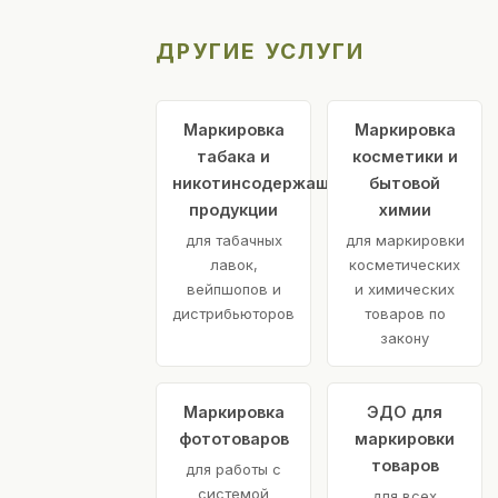
ДРУГИЕ УСЛУГИ
Маркировка
Маркировка
табака и
косметики и
никотинсодержащей
бытовой
продукции
химии
для табачных
для маркировки
лавок,
косметических
вейпшопов и
и химических
дистрибьюторов
товаров по
закону
Маркировка
ЭДО для
фототоваров
маркировки
товаров
для работы с
системой
для всех